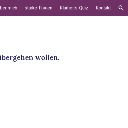
ber mich
starke-Frauen
Klarheits-Quiz
Kontakt
ion
r übergehen wollen.