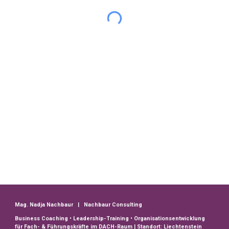
Mag. Nadja Nachbaur | Nachbaur Consulting
Business Coaching • Leadership-Training • Organisationsentwicklung
für Fach- & Führungskräfte im DACH-Raum | Standort: Liechtenstein